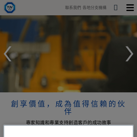
H
聯系我們
各地分支機構
o
S
T
T
m
o
o
e
T
e
g
g
a
g
g
Ü
r
l
l
e
e
c
V
s
m
h
e
o
a
b
南
r
i
c
l
德
h
e
b
m
意
a
e
r
n
u
志
創享價值，成為值得信賴的伙
大
伴
中
專家知識和專業支持創造客戶的成功故事
華
所有案例分析