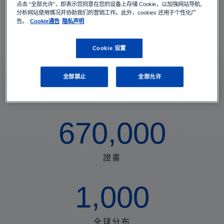
点击 “全部允许”，即表示您同意在您的设备上存储 Cookie，以加强网站导航、
集
分析网站使用情况并协助我们的营销工作。此外，cookies 还用于个性化广
西門子能源案例分析
告。
Cookie通告
隐私声明
團
Cookie 设置
-
創
在全球范圍內提供測試、檢驗和認證解決
全部禁止
全部允许
方案
享
價
,
6
7
0
0
0
0
值
激
證書
發
,
1
0
0
0
信
任
全球分布